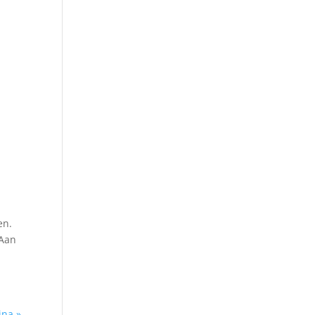
en.
 Aan
ina »