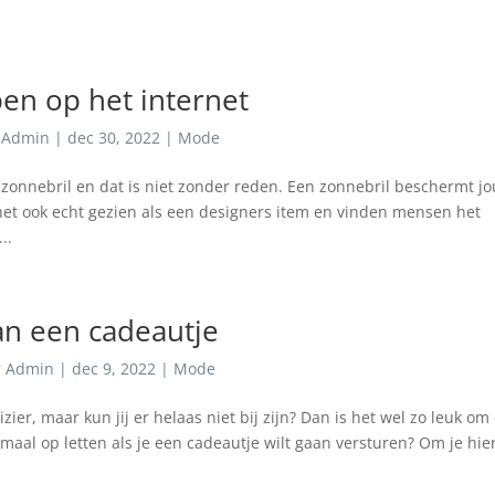
en op het internet
r
Admin
|
dec 30, 2022
|
Mode
zonnebril en dat is niet zonder reden. Een zonnebril beschermt j
het ook echt gezien als een designers item en vinden mensen het
..
an een cadeautje
r
Admin
|
dec 9, 2022
|
Mode
izier, maar kun jij er helaas niet bij zijn? Dan is het wel zo leuk om
maal op letten als je een cadeautje wilt gaan versturen? Om je hie