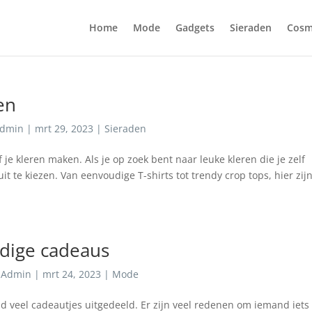
Home
Mode
Gadgets
Sieraden
Cosm
en
dmin
|
mrt 29, 2023
|
Sieraden
f je kleren maken. Als je op zoek bent naar leuke kleren die je zelf
it te kiezen. Van eenvoudige T-shirts tot trendy crop tops, hier zij
ldige cadeaus
r
Admin
|
mrt 24, 2023
|
Mode
ijd veel cadeautjes uitgedeeld. Er zijn veel redenen om iemand iets