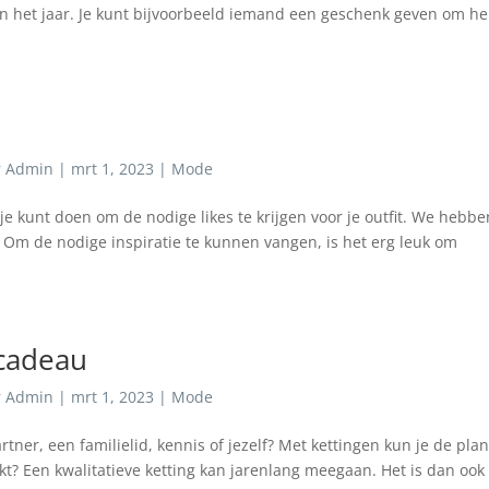
an het jaar. Je kunt bijvoorbeeld iemand een geschenk geven om h
t
r
Admin
|
mrt 1, 2023
|
Mode
e kunt doen om de nodige likes te krijgen voor je outfit. We hebbe
s. Om de nodige inspiratie te kunnen vangen, is het erg leuk om
 cadeau
r
Admin
|
mrt 1, 2023
|
Mode
tner, een familielid, kennis of jezelf? Met kettingen kun je de pla
kt? Een kwalitatieve ketting kan jarenlang meegaan. Het is dan ook