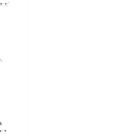
em of
n
nk
 een