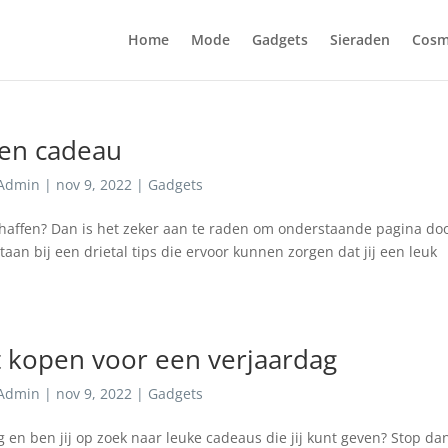
Home
Mode
Gadgets
Sieraden
Cosm
een cadeau
Admin
|
nov 9, 2022
|
Gadgets
chaffen? Dan is het zeker aan te raden om onderstaande pagina doo
aan bij een drietal tips die ervoor kunnen zorgen dat jij een leuk
t kopen voor een verjaardag
Admin
|
nov 9, 2022
|
Gadgets
g en ben jij op zoek naar leuke cadeaus die jij kunt geven? Stop da