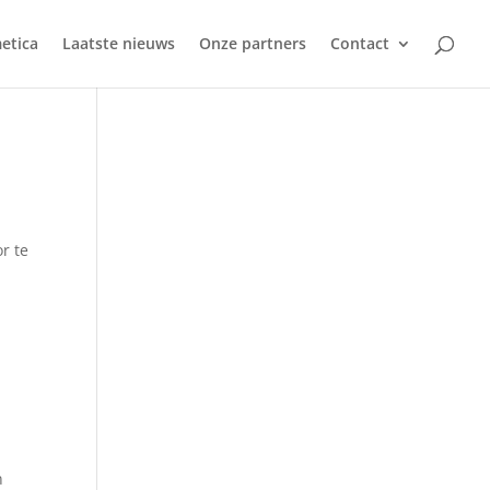
etica
Laatste nieuws
Onze partners
Contact
r te
n