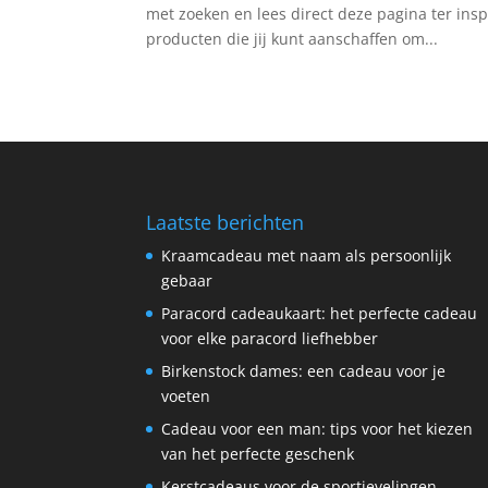
met zoeken en lees direct deze pagina ter inspi
producten die jij kunt aanschaffen om...
Laatste berichten
Kraamcadeau met naam als persoonlijk
gebaar
Paracord cadeaukaart: het perfecte cadeau
voor elke paracord liefhebber
Birkenstock dames: een cadeau voor je
voeten
Cadeau voor een man: tips voor het kiezen
van het perfecte geschenk
Kerstcadeaus voor de sportievelingen