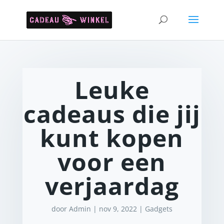
Leuke
cadeaus die jij
kunt kopen
voor een
verjaardag
door
Admin
|
nov 9, 2022
|
Gadgets